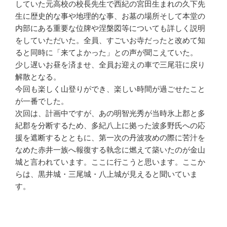
していた元高校の校長先生で西紀の宮田生まれの久下先
生に歴史的な事や地理的な事、お墓の場所そして本堂の
内部にある重要な位牌や涅槃図等についても詳しく説明
をしていただいた。全員、すごいお寺だったと改めて知
ると同時に「来てよかった」との声が聞こえていた。
少し遅いお昼を済ませ、全員お迎えの車で三尾荘に戻り
解散となる。
今回も楽しく山登りができ、楽しい時間が過ごせたこと
が一番でした。
次回は、計画中ですが、あの明智光秀が当時氷上郡と多
紀郡を分断するため、多紀八上に拠った波多野氏への応
援を遮断するとともに、第一次の丹波攻めの際に苦汁を
なめた赤井一族へ報復する執念に燃えて築いたのが金山
城と言われています。ここに行こうと思います。ここか
らは、黒井城・三尾城・八上城が見えると聞いていま
す。