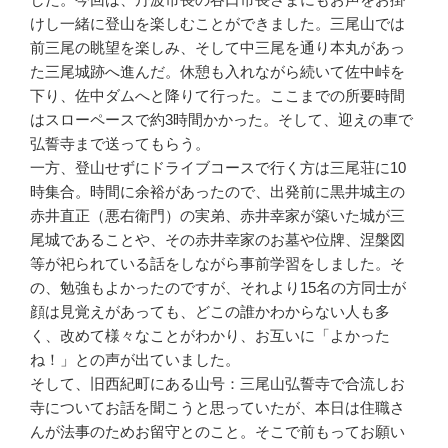
けし一緒に登山を楽しむことができました。三尾山では
前三尾の眺望を楽しみ、そして中三尾を通り本丸があっ
た三尾城跡へ進んだ。休憩も入れながら続いて佐中峠を
下り、佐中ダムへと降りて行った。ここまでの所要時間
はスローペースで約3時間かかった。そして、迎えの車で
弘誓寺まで送ってもらう。
一方、登山せずにドライブコースで行く方は三尾荘に10
時集合。時間に余裕があったので、出発前に黒井城主の
赤井直正（悪右衛門）の実弟、赤井幸家が築いた城が三
尾城であることや、その赤井幸家のお墓や位牌、涅槃図
等が祀られている話をしながら事前学習をしました。そ
の、勉強もよかったのですが、それより15名の方同士が
顔は見覚えがあっても、どこの誰かわからない人も多
く、改めて様々なことがわかり、お互いに「よかった
ね！」との声が出ていました。
そして、旧西紀町にある山号：三尾山弘誓寺で合流しお
寺についてお話を聞こうと思っていたが、本日は住職さ
んが法事のためお留守とのこと。そこで前もってお願い