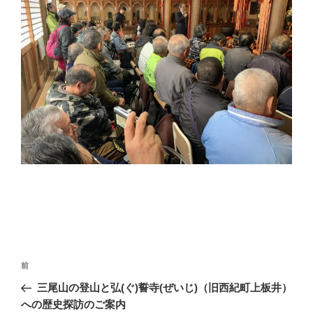
投
過
前
稿
去
三尾山の登山と弘(ぐ)誓寺(ぜいじ)（旧西紀町上板井）
ナ
の
への歴史探訪のご案内