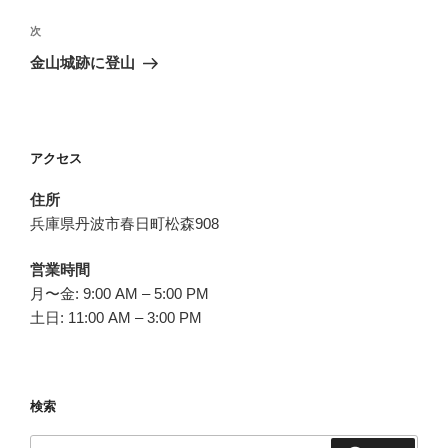
ビ
投
稿
ゲ
次
次
の
ー
金山城跡に登山
投
シ
稿
ョ
ン
アクセス
住所
兵庫県丹波市春日町松森908
営業時間
月〜金: 9:00 AM – 5:00 PM
土日: 11:00 AM – 3:00 PM
検索
検