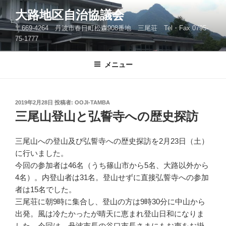
コ
大路地区自治協議会
ン
〒669-4264 丹波市春日町松森908番地 三尾荘 Tel・Fax 0795-
テ
75-1777
ン
ツ
メニュー
へ
ス
キ
ッ
投
2019年2月28日
投稿者:
OOJI-TAMBA
稿
三尾山登山と弘誓寺への歴史探訪
プ
日:
三尾山への登山及び弘誓寺への歴史探訪を2月23日（土）
に行いました。
今回の参加者は46名（うち篠山市から5名、大路以外から
4名）。内登山者は31名。登山せずに直接弘誓寺への参加
者は15名でした。
三尾荘に朝9時に集合し、登山の方は9時30分に中山から
出発。風は冷たかったが晴天に恵まれ登山日和になりま
した。今回は、丹波市長の谷口市長さまにもお声をお掛